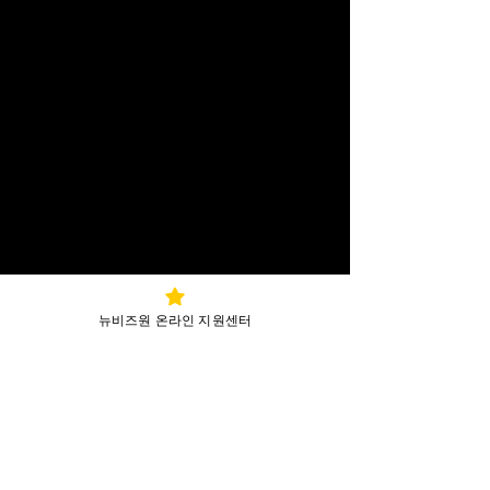
뉴비즈원 온라인 지원센터
서울특별시 강남구 도곡로
​본사 안내
146
삼공빌딩 7층 (주)뉴비즈원
아웃소싱사업본부 [06260]